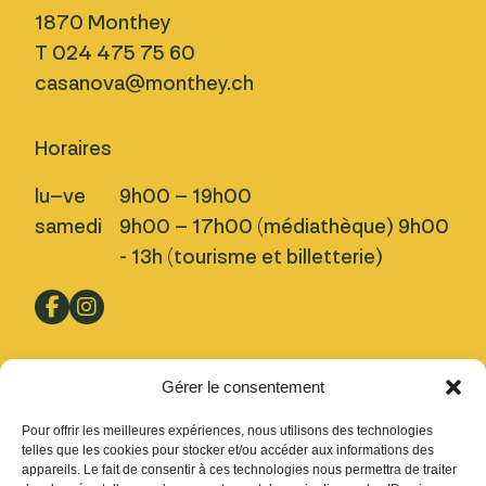
1870 Monthey
T 024 475 75 60
casanova@monthey.ch
Horaires
lu–ve
9h00 – 19h00
samedi
9h00 – 17h00 (médiathèque) 9h00
- 13h (tourisme et billetterie)
Pratique
Gérer le consentement
Nous trouver
Pour offrir les meilleures expériences, nous utilisons des technologies
Inscription Newsletter
telles que les cookies pour stocker et/ou accéder aux informations des
appareils. Le fait de consentir à ces technologies nous permettra de traiter
Fermetures