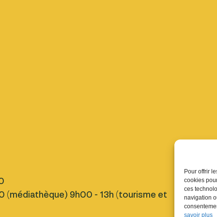
Pratique
Pour offrir 
0
Nous tro
cookies pour
ces technolo
 (médiathèque) 9h00 - 13h (tourisme et
Inscript
navigation ou
Fermetu
consentement
savoir plus