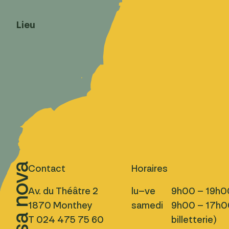
Lieu
Contact
Horaires
Av. du Théâtre 2
lu–ve
9h00 – 19h0
1870 Monthey
samedi
9h00 – 17h00
T 024 475 75 60
billetterie)