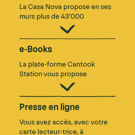
La Casa Nova propose en ses
murs plus de 43’000
documents sur tous supports
(livres, magazines, journaux,
bandes dessinées, DVD, CD,
e-Books
livres audio, etc.), pouvant être
La plate-forme Cantook
empruntés à domicile.
Station vous propose
plusieurs milliers de livres
De nature encyclopédique, l’offre
numériques à télécharger pour
couvre l’ensemble des domaines du
une durée de 28 jours.
Presse en ligne
savoir et met l’accent sur la
documentation d’intérêt général qui
Vous avez accès, avec votre
répond aux besoins de base du
carte lecteur-trice, à
public. Elle propose un large choix