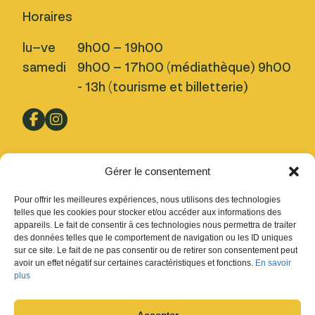
Accès au catalogue de presse
Horaires
en ligne
lu–ve
9h00 – 19h00
samedi
9h00 – 17h00 (médiathèque) 9h00
- 13h (tourisme et billetterie)
Pratique
Gérer le consentement
Nous trouver
Pour offrir les meilleures expériences, nous utilisons des technologies
Inscription Newsletter
telles que les cookies pour stocker et/ou accéder aux informations des
appareils. Le fait de consentir à ces technologies nous permettra de traiter
Fermetures
des données telles que le comportement de navigation ou les ID uniques
sur ce site. Le fait de ne pas consentir ou de retirer son consentement peut
Design : Ludovic Chappex & Cédric Raccio
avoir un effet négatif sur certaines caractéristiques et fonctions.
En savoir
Développement :
tokiwi.ch
plus
La playlist de
Foucoupe