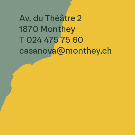
Av. du Théâtre 2
1870 Monthey
T 024 475 75 60
casanova@monthey.ch