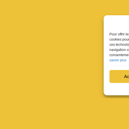
Pour offrir 
cookies pour
ces technolo
navigation ou
consentement
savoir plus
Ac