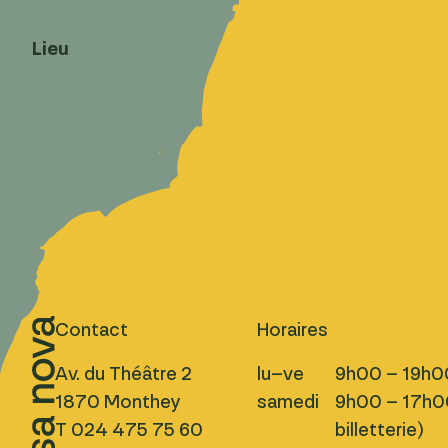
Lieu
Contact
Horaires
Av. du Théâtre 2
lu–ve
9h00 – 19h0
1870 Monthey
samedi
9h00 – 17h00
T 024 475 75 60
billetterie)