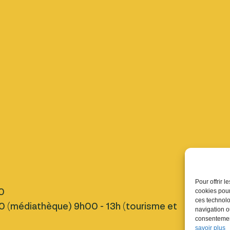
Pratique
Pour offrir 
0
Nous tro
cookies pour
ces technolo
 (médiathèque) 9h00 - 13h (tourisme et
Inscript
navigation ou
Fermetu
consentement
savoir plus