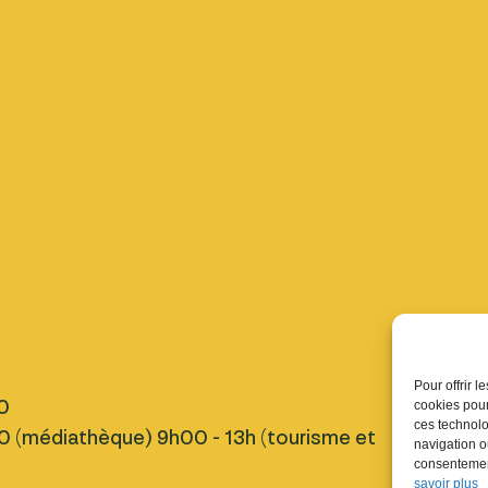
Pratique
Pour offrir 
0
Nous tro
cookies pour
ces technolo
 (médiathèque) 9h00 - 13h (tourisme et
Inscript
navigation ou
Fermetu
consentement
savoir plus