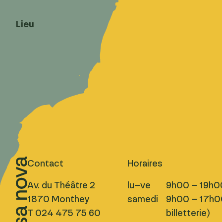
Lieu
Contact
Horaires
Av. du Théâtre 2
lu–ve
9h00 – 19h0
1870 Monthey
samedi
9h00 – 17h00
T 024 475 75 60
billetterie)