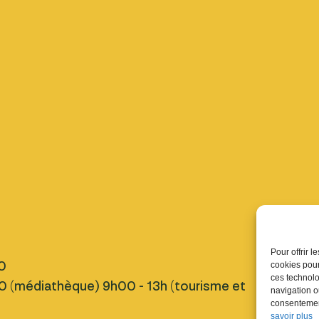
Pratique
Pour offrir 
0
Nous tro
cookies pour
ces technolo
 (médiathèque) 9h00 - 13h (tourisme et
Inscript
navigation ou
Fermetu
consentement
savoir plus