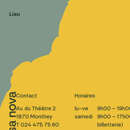
Lieu
Contact
Horaires
Av. du Théâtre 2
lu–ve
9h00 – 19h0
1870 Monthey
samedi
9h00 – 17h00
T 024 475 75 60
billetterie)