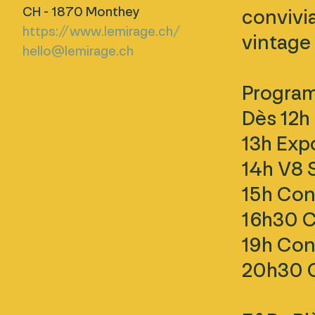
CH - 1870 Monthey
convivi
https://www.lemirage.ch/
vintage 
hello@lemirage.ch
Program
Dès 12h
13h Expo
14h V8 
15h Con
16h30 C
19h Con
20h30 