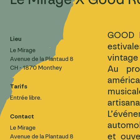
GOOD R
Lieu
estivale
Le Mirage
vintage 
Avenue de la Plantaud 8
Au pro
CH - 1870 Monthey
américa
Tarifs
musical
Entrée libre.
artisan
L’évén
Contact
automob
Le Mirage
et ouve
Avenue de la Plantaud 8