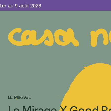
au 9 août 2026
LE MIRAGE
Le Mirage X Good R