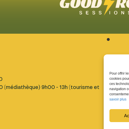
Pratique
Pour offrir 
0
Nous tro
cookies pour
ces technolo
 (médiathèque) 9h00 - 13h (tourisme et
Inscript
navigation ou
Fermetu
consentement
savoir plus
Design : Lu
Raccio
Ac
Développem