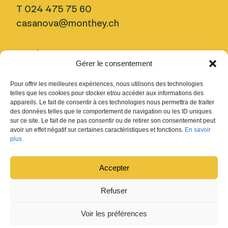
T 024 475 75 60
casanova@monthey.ch
Horaires
Gérer le consentement
lu–ve
9h00 – 19h00
Pour offrir les meilleures expériences, nous utilisons des technologies
samedi
9h00 – 17h00 (médiathèque) 9h00
telles que les cookies pour stocker et/ou accéder aux informations des
appareils. Le fait de consentir à ces technologies nous permettra de traiter
- 13h (tourisme et billetterie)
des données telles que le comportement de navigation ou les ID uniques
sur ce site. Le fait de ne pas consentir ou de retirer son consentement peut
avoir un effet négatif sur certaines caractéristiques et fonctions.
En savoir
plus
Pratique
Accepter
Nous trouver
Refuser
Inscription Newsletter
Fermetures
Voir les préférences
Design : Ludovic Chappex & Cédric Raccio