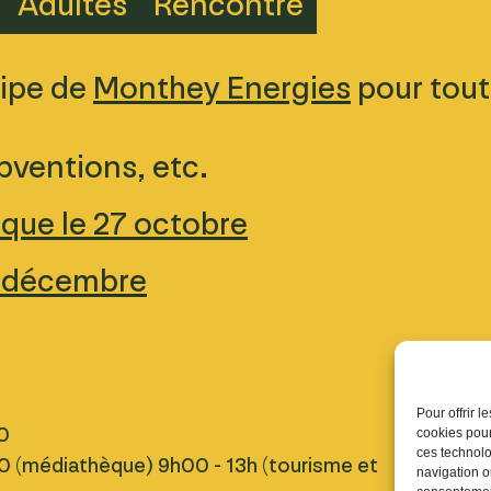
Adultes
Rencontre
uipe de
Monthey Energies
pour tout
ubventions, etc.
que le 27 octobre
r décembre
Pratique
Pour offrir 
0
Nous tro
cookies pour
ces technolo
 (médiathèque) 9h00 - 13h (tourisme et
Inscript
navigation ou